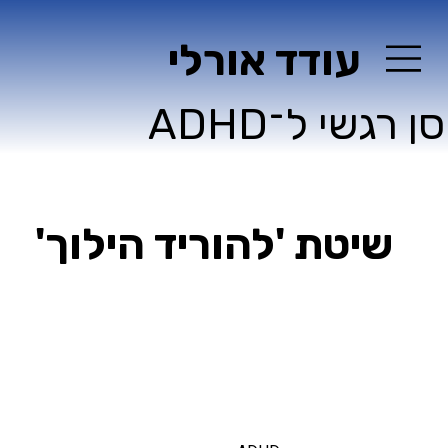
עודד אורלי
ן רגשי ל־ADHD
שיטת 'להוריד הילוך'