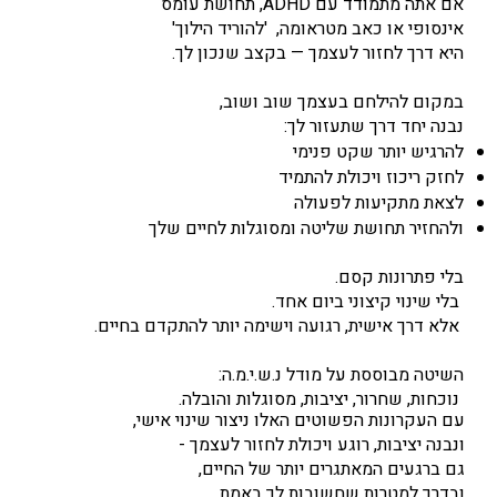
אם אתה מתמודד עם ADHD, תחושת עומס
אינסופי או כאב מטראומה, 'להוריד הילוך'
היא דרך לחזור לעצמך — בקצב שנכון לך.
במקום להילחם בעצמך שוב ושוב,
נבנה יחד דרך שתעזור לך:
להרגיש יותר שקט פנימי
לחזק ריכוז ויכולת להתמיד
לצאת מתקיעות לפעולה
ולהחזיר תחושת שליטה ומסוגלות לחיים שלך
בלי פתרונות קסם.
בלי שינוי קיצוני ביום אחד.
אלא דרך אישית, רגועה וישימה יותר להתקדם בחיים.
השיטה מבוססת על מודל נ.ש.י.מ.ה:
נוכחות, שחרור, יציבות, מסוגלות והובלה.
עם העקרונות הפשוטים האלו ניצור שינוי אישי,
ונבנה יציבות, רוגע ויכולת לחזור לעצמך -
גם ברגעים המאתגרים יותר של החיים,
ובדרך למטרות שחשובות לך באמת.