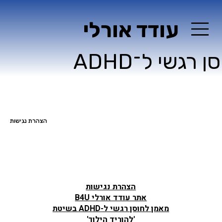
עודד אורלי
ן רגשי ל־ADHD
הצהרת נגישות
הצהרת נגישות
אתר עודד אורלי B4U
מאמן לחוסן רגשי ל-ADHD בשיטת
'להוריד הילוך'