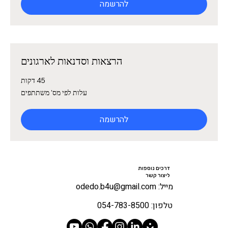
להרשמה
הרצאות וסדנאות לארגונים
45 דקות
עלות
עלות לפי מס' משתתפים
לפי
מס'
משתתפים
להרשמה
דרכים נוספות
ליצור קשר
מייל: odedo.b4u@gmail.com
טלפון: 054-783-8500