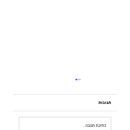
תגובות
הכירו את טיך נהאת האן
כתיבת תגובה...