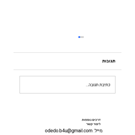
תגובות
הכירו את טיך נהאת האן
כתיבת תגובה...
דרכים נוספות
ליצור קשר
מייל: odedo.b4u@gmail.com