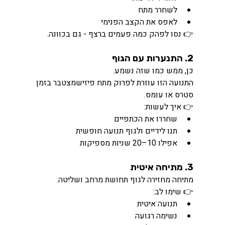
לשחרר מתח
לאפס את הקצב הפנימי
👉 נסו לפהק כמה פעמים ברצף - גם בכוונה.
2. התנערות עם הגוף
כן, ממש כמו שזה נשמע.
התנועה הזו עוזרת לפרוק מתח פיזישמצטבר בזמן 
סטרס או עומס.
👉 איך לעשות:
שחררו את הכתפיים
תנו לידיים ולגוף תנועה חופשית
אפילו 10–20 שניות מספיקות
3. מתיחה איטית
מתיחה מחזירה לגוף תחושת מרחב ושליטה.
👉 שימו לב:
תנועה איטית
נשימה רגועה