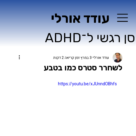
עודד אורלי
ן רגשי ל־ADHD
עודד אורלי
3 במרץ
זמן קריאה 2 דקות
לשחרר סטרס כמו בטבע
https://youtu.be/xJUnndOBhfs