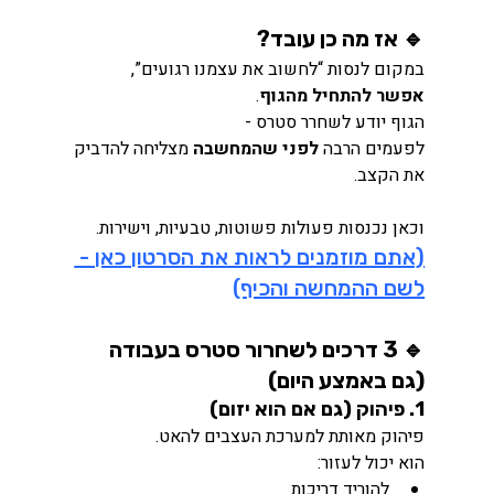
🔹 אז מה כן עובד?
במקום לנסות “לחשוב את עצמנו רגועים”, 
אפשר להתחיל מהגוף
.
הגוף יודע לשחרר סטרס -
לפעמים הרבה 
לפני שהמחשבה
 מצליחה להדביק 
את הקצב.
וכאן נכנסות פעולות פשוטות, טבעיות, וישירות.
(אתם מוזמנים לראות את הסרטון כאן - 
לשם ההמחשה והכיף)
🔹 3 דרכים לשחרור סטרס בעבודה 
(גם באמצע היום)
1. פיהוק (גם אם הוא יזום)
פיהוק מאותת למערכת העצבים להאט.
הוא יכול לעזור:
להוריד דריכות